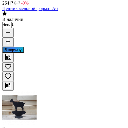
264
₽
0
₽
-0%
Ценник меловой формат А6
В наличии
мин. 1
В корзину