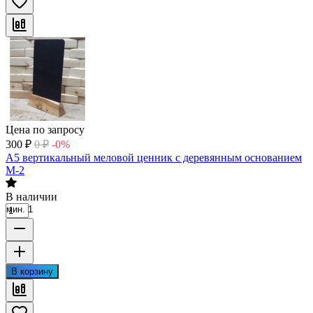
Цена по запросу
300
₽
0
₽
-0%
А5 вертикальный меловой ценник с деревянным основанием
М-2
В наличии
мин. 1
В корзину