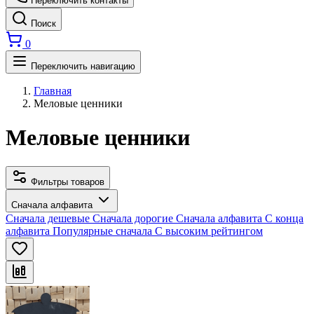
Переключить контакты
Поиск
0
Переключить навигацию
Главная
Меловые ценники
Меловые ценники
Фильтры товаров
Сначала алфавита
Сначала дешевые
Сначала дорогие
Сначала алфавита
С конца
алфавита
Популярные сначала
С высоким рейтингом