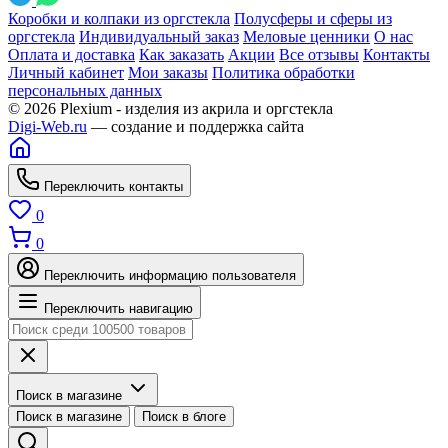
Коробки и колпаки из оргстекла
Полусферы и сферы из
оргстекла
Индивидуальный заказ
Меловые ценники
О нас
Оплата и доставка
Как заказать
Акции
Все отзывы
Контакты
Личный кабинет
Мои заказы
Политика обработки
персональных данных
© 2026 Plexium - изделия из акрила и оргстекла
Digi-Web.ru
— создание и поддержка сайта
Переключить контакты
0
0
Переключить информацию пользователя
Переключить навигацию
Поиск в магазине
Поиск в магазине
Поиск в блоге