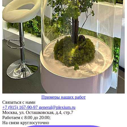
Примеры наших работ
Связаться с нами
+7 (915) 167-90-97
general@plexium.ru
Москва, ул. Осташковская, д.4, стр.7
Работаем с 8:00 до 20:00;
На связи круглосуточно