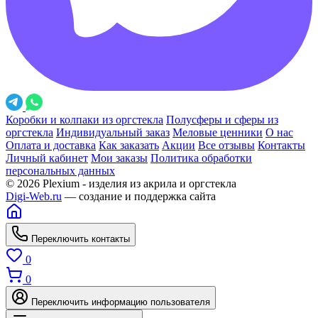
Коробки и колпаки из оргстекла
Полусферы и сферы из
оргстекла
Индивидуальный заказ
Меловые ценники
О нас
Оплата и доставка
Как заказать
Акции
Все отзывы
Контакты
Личный кабинет
Мои заказы
Политика обработки
персональных данных
© 2026 Plexium - изделия из акрила и оргстекла
Digi-Web.ru
— создание и поддержка сайта
Переключить контакты
0
0
Переключить информацию пользователя