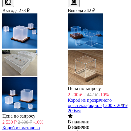
Выгода
278
₽
Выгода
242
₽
Цена по запросу
2 200
₽
2 442
₽
-10%
Короб из прозрачного
мин. 
оргстекла(акрила) 200 х 200 х
200мм
Цена по запросу
В наличии
2 530
₽
2 808
₽
-10%
В наличии
Короб из матового