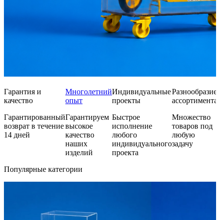
Гарантия и
Многолетний
Индивидуальные
Разнообразие
качество
опыт
проекты
ассортимента
Гарантированный
Гарантируем
Быстрое
Множество
возврат в течение
высокое
исполнение
товаров под
14 дней
качество
любого
любую
наших
индивидуального
задачу
изделий
проекта
Популярные категории