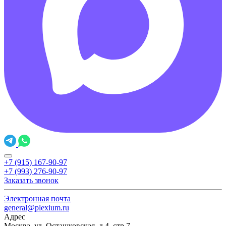
+7 (915) 167-90-97
+7 (993) 276-90-97
Заказать звонок
Электронная почта
general@plexium.ru
Адрес
Москва, ул. Осташковская, д.4, стр.7