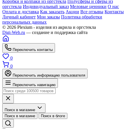
Коробки и колпаки из оргстекла
Полусферы и сферы из
оргстекла
Индивидуальный заказ
Меловые ценники
О нас
Оплата и доставка
Как заказать
Акции
Все отзывы
Контакты
Личный кабинет
Мои заказы
Политика обработки
персональных данных
© 2026 Plexium - изделия из акрила и оргстекла
Digi-Web.ru
— создание и поддержка сайта
Переключить контакты
0
0
Переключить информацию пользователя
Переключить навигацию
Поиск в магазине
Поиск в магазине
Поиск в блоге