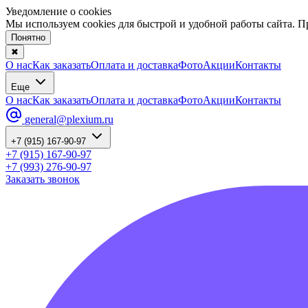
Уведомление о cookies
Мы используем cookies для быстрой и удобной работы сайта. 
Понятно
✖
О нас
Как заказать
Оплата и доставка
Фото
Акции
Контакты
Еще
О нас
Как заказать
Оплата и доставка
Фото
Акции
Контакты
general@plexium.ru
+7 (915) 167-90-97
+7 (915) 167-90-97
+7 (993) 276-90-97
Заказать звонок