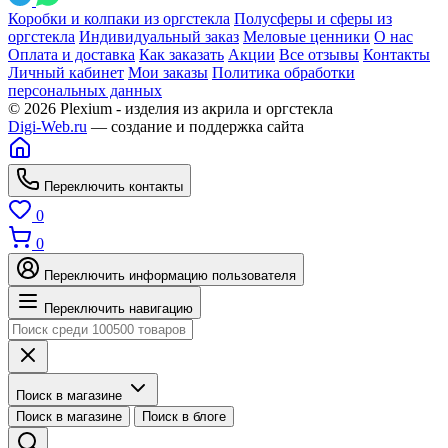
Коробки и колпаки из оргстекла
Полусферы и сферы из
оргстекла
Индивидуальный заказ
Меловые ценники
О нас
Оплата и доставка
Как заказать
Акции
Все отзывы
Контакты
Личный кабинет
Мои заказы
Политика обработки
персональных данных
© 2026 Plexium - изделия из акрила и оргстекла
Digi-Web.ru
— создание и поддержка сайта
Переключить контакты
0
0
Переключить информацию пользователя
Переключить навигацию
Поиск в магазине
Поиск в магазине
Поиск в блоге