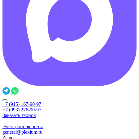
+7 (915) 167-90-97
+7 (993) 276-90-97
Заказать звонок
Электронная почта
general@plexium.ru
Адрес