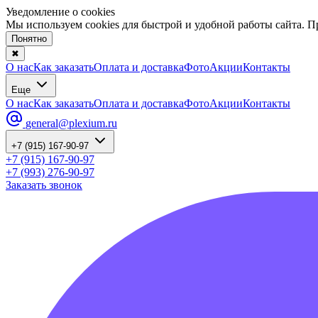
Уведомление о cookies
Мы используем cookies для быстрой и удобной работы сайта. 
Понятно
✖
О нас
Как заказать
Оплата и доставка
Фото
Акции
Контакты
Еще
О нас
Как заказать
Оплата и доставка
Фото
Акции
Контакты
general@plexium.ru
+7 (915) 167-90-97
+7 (915) 167-90-97
+7 (993) 276-90-97
Заказать звонок