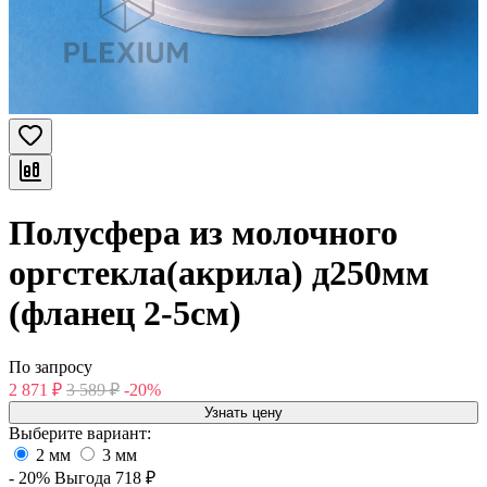
Полусфера из молочного
оргстекла(акрила) д250мм
(фланец 2-5см)
По запросу
2 871
₽
3 589
₽
-20%
Узнать цену
Выберите вариант:
2 мм
3 мм
- 20%
Выгода
718
₽