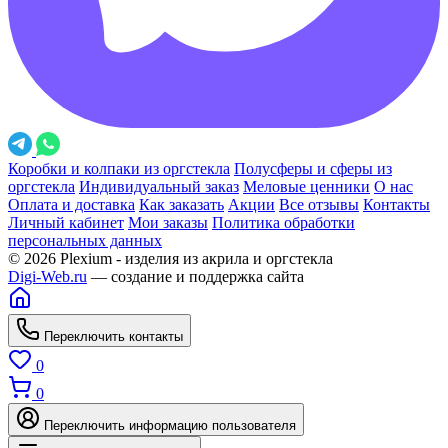
Коробки и колпаки из оргстекла
Полусферы и сферы из
оргстекла
Индивидуальный заказ
Меловые ценники
О нас
Оплата и доставка
Как заказать
Акции
Все отзывы
Контакты
Личный кабинет
Мои заказы
Политика обработки
персональных данных
© 2026 Plexium - изделия из акрила и оргстекла
Digi-Web.ru
— создание и поддержка сайта
Переключить контакты
0
0
Переключить информацию пользователя