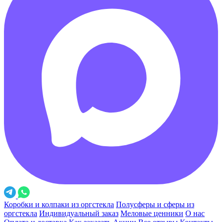
Коробки и колпаки из оргстекла
Полусферы и сферы из
оргстекла
Индивидуальный заказ
Меловые ценники
О нас