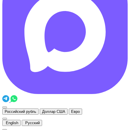
Российский рубль
Доллар США
Евро
English
Русский