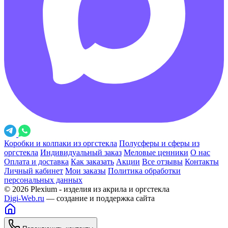
Коробки и колпаки из оргстекла
Полусферы и сферы из
оргстекла
Индивидуальный заказ
Меловые ценники
О нас
Оплата и доставка
Как заказать
Акции
Все отзывы
Контакты
Личный кабинет
Мои заказы
Политика обработки
персональных данных
© 2026 Plexium - изделия из акрила и оргстекла
Digi-Web.ru
— создание и поддержка сайта