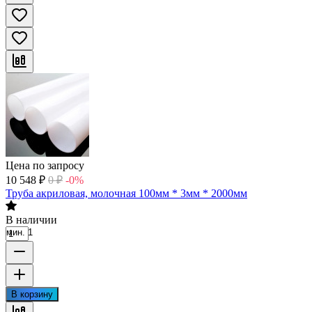
Цена по запросу
10 548
₽
0
₽
-0%
Труба акриловая, молочная 100мм * 3мм * 2000мм
В наличии
мин. 1
В корзину