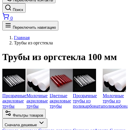
Переключить контакты
Поиск
0
Переключить навигацию
Главная
Трубы из оргстекла
Трубы из оргстекла 100 мм
Прозрачные
Молочные
Цветные
Прозрачные
Молочные
акриловые
акриловые
акриловые
трубы из
трубы из
трубы
трубы
трубы
поликарбоната
поликарбона
Фильтры товаров
Сначала дешевые