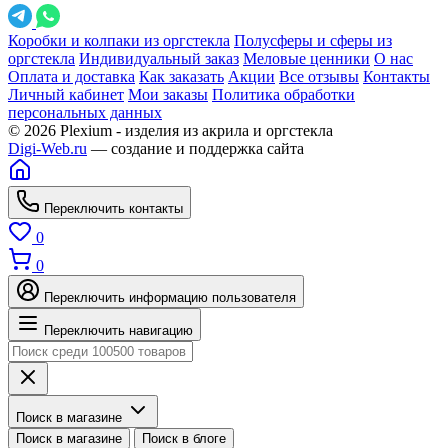
Коробки и колпаки из оргстекла
Полусферы и сферы из
оргстекла
Индивидуальный заказ
Меловые ценники
О нас
Оплата и доставка
Как заказать
Акции
Все отзывы
Контакты
Личный кабинет
Мои заказы
Политика обработки
персональных данных
© 2026 Plexium - изделия из акрила и оргстекла
Digi-Web.ru
— создание и поддержка сайта
Переключить контакты
0
0
Переключить информацию пользователя
Переключить навигацию
Поиск в магазине
Поиск в магазине
Поиск в блоге