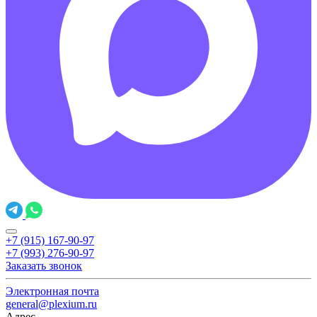
+7 (915) 167-90-97
+7 (993) 276-90-97
Заказать звонок
Электронная почта
general@plexium.ru
Адрес