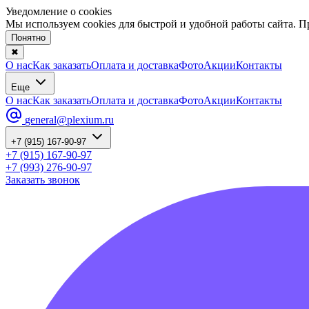
Уведомление о cookies
Мы используем cookies для быстрой и удобной работы сайта. 
Понятно
✖
О нас
Как заказать
Оплата и доставка
Фото
Акции
Контакты
Еще
О нас
Как заказать
Оплата и доставка
Фото
Акции
Контакты
general@plexium.ru
+7 (915) 167-90-97
+7 (915) 167-90-97
+7 (993) 276-90-97
Заказать звонок