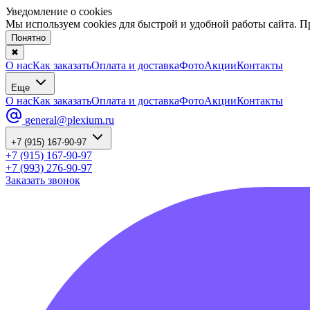
Уведомление о cookies
Мы используем cookies для быстрой и удобной работы сайта. 
Понятно
✖
О нас
Как заказать
Оплата и доставка
Фото
Акции
Контакты
Еще
О нас
Как заказать
Оплата и доставка
Фото
Акции
Контакты
general@plexium.ru
+7 (915) 167-90-97
+7 (915) 167-90-97
+7 (993) 276-90-97
Заказать звонок