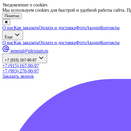
Уведомление о cookies
Мы используем cookies для быстрой и удобной работы сайта. 
Понятно
✖
О нас
Как заказать
Оплата и доставка
Фото
Акции
Контакты
Еще
О нас
Как заказать
Оплата и доставка
Фото
Акции
Контакты
general@plexium.ru
+7 (915) 167-90-97
+7 (915) 167-90-97
+7 (993) 276-90-97
Заказать звонок