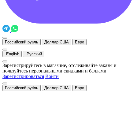
Российский рубль
Доллар США
Евро
English
Русский
Зарегистрируйтесь в магазине, отслеживайте заказы и
пользуйтесь персональными скидками и баллами.
Зарегистрироваться
Войти
Российский рубль
Доллар США
Евро
Закрыть
Уведомление о cookies
Мы используем cookies для быстрой и удобной работы сайта.
Продолжая пользоваться сайтом, вы принимаете условия
обработки персональных данных
.
Понятно