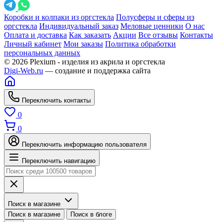
Коробки и колпаки из оргстекла
Полусферы и сферы из
оргстекла
Индивидуальный заказ
Меловые ценники
О нас
Оплата и доставка
Как заказать
Акции
Все отзывы
Контакты
Личный кабинет
Мои заказы
Политика обработки
персональных данных
© 2026 Plexium - изделия из акрила и оргстекла
Digi-Web.ru
— создание и поддержка сайта
Переключить контакты
0
0
Переключить информацию пользователя
Переключить навигацию
Поиск в магазине
Поиск в магазине
Поиск в блоге