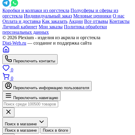
Коробки и колпаки из оргстекла
Полусферы и сферы из
оргстекла
Индивидуальный заказ
Меловые ценники
О нас
Оплата и доставка
Как заказать
Акции
Все отзывы
Контакты
Личный кабинет
Мои заказы
Политика обработки
персональных данных
© 2026 Plexium - изделия из акрила и оргстекла
Digi-Web.ru
— создание и поддержка сайта
Переключить контакты
0
0
Переключить информацию пользователя
Переключить навигацию
Поиск в магазине
Поиск в магазине
Поиск в блоге