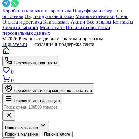
Коробки и колпаки из оргстекла
Полусферы и сферы из
оргстекла
Индивидуальный заказ
Меловые ценники
О нас
Оплата и доставка
Как заказать
Акции
Все отзывы
Контакты
Личный кабинет
Мои заказы
Политика обработки
персональных данных
© 2026 Plexium - изделия из акрила и оргстекла
Digi-Web.ru
— создание и поддержка сайта
Переключить контакты
0
0
Переключить информацию пользователя
Переключить навигацию
Поиск в магазине
Поиск в магазине
Поиск в блоге