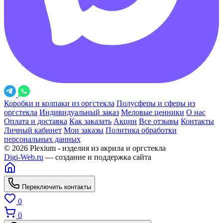
Коробки и колпаки из оргстекла
Полусферы и сферы из
оргстекла
Индивидуальный заказ
Меловые ценники
О нас
Оплата и доставка
Как заказать
Акции
Все отзывы
Контакты
Личный кабинет
Мои заказы
Политика обработки
персональных данных
© 2026 Plexium - изделия из акрила и оргстекла
Digi-Web.ru
— создание и поддержка сайта
Переключить контакты
0
0