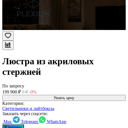
Люстра из акриловых
стержней
По запросу
199 900
₽
0
₽
-0%
Узнать цену
Категории:
Светильники и лайтбоксы
Заказать через соцсети:
Max
Telegram
WhatsApp
В корзину