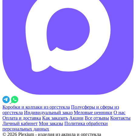
Коробки и колпаки из оргстекла
Полусферы и сферы из
оргстекла
Индивидуальный заказ
Меловые ценники
О нас
Оплата и доставка
Как заказать
Акции
Все отзывы
Контакты
Личный кабинет
Мои заказы
Политика обработки
персональных данных
© 2026 Plexium - изделия из акрила и оргстекла