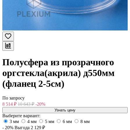
Полусфера из прозрачного
оргстекла(акрила) д550мм
(фланец 2-5см)
По запросу
8 514
₽
10 643
₽
-20%
Узнать цену
Выберите вариант:
3 мм
4 мм
5 мм
6 мм
8 мм
- 20%
Выгода
2 129
₽