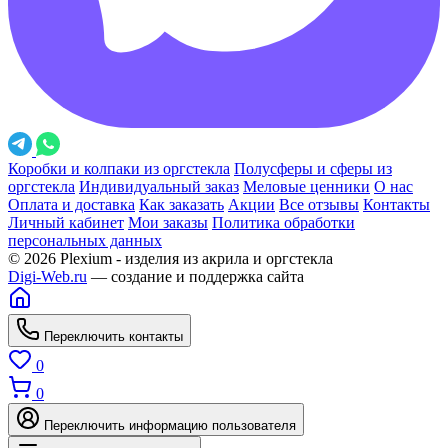
Коробки и колпаки из оргстекла
Полусферы и сферы из
оргстекла
Индивидуальный заказ
Меловые ценники
О нас
Оплата и доставка
Как заказать
Акции
Все отзывы
Контакты
Личный кабинет
Мои заказы
Политика обработки
персональных данных
© 2026 Plexium - изделия из акрила и оргстекла
Digi-Web.ru
— создание и поддержка сайта
Переключить контакты
0
0
Переключить информацию пользователя