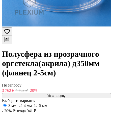
Полусфера из прозрачного
оргстекла(акрила) д350мм
(фланец 2-5см)
По запросу
3 762
₽
4 703
₽
-20%
Узнать цену
Выберите вариант:
3 мм
4 мм
5 мм
- 20%
Выгода
941
₽