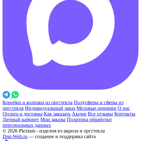
Коробки и колпаки из оргстекла
Полусферы и сферы из
оргстекла
Индивидуальный заказ
Меловые ценники
О нас
Оплата и доставка
Как заказать
Акции
Все отзывы
Контакты
Личный кабинет
Мои заказы
Политика обработки
персональных данных
© 2026 Plexium - изделия из акрила и оргстекла
Digi-Web.ru
— создание и поддержка сайта