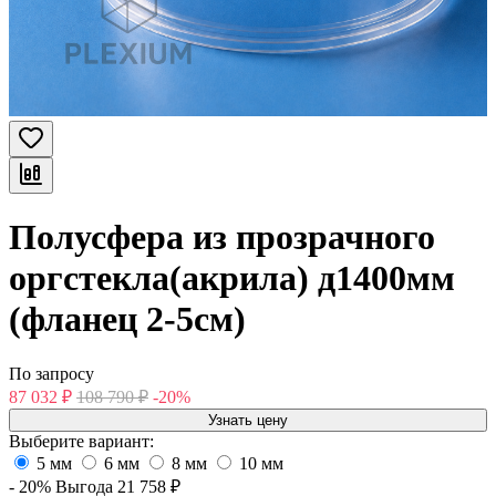
Полусфера из прозрачного
оргстекла(акрила) д1400мм
(фланец 2-5см)
По запросу
87 032
₽
108 790
₽
-20%
Узнать цену
Выберите вариант:
5 мм
6 мм
8 мм
10 мм
- 20%
Выгода
21 758
₽