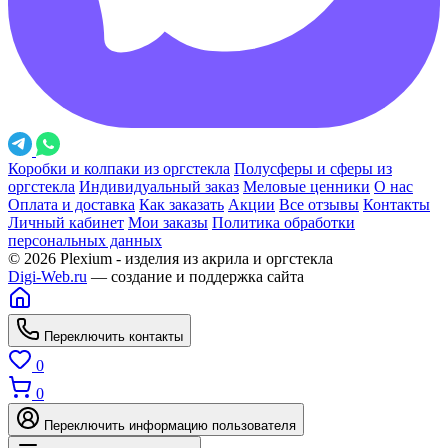
Коробки и колпаки из оргстекла
Полусферы и сферы из
оргстекла
Индивидуальный заказ
Меловые ценники
О нас
Оплата и доставка
Как заказать
Акции
Все отзывы
Контакты
Личный кабинет
Мои заказы
Политика обработки
персональных данных
© 2026 Plexium - изделия из акрила и оргстекла
Digi-Web.ru
— создание и поддержка сайта
Переключить контакты
0
0
Переключить информацию пользователя