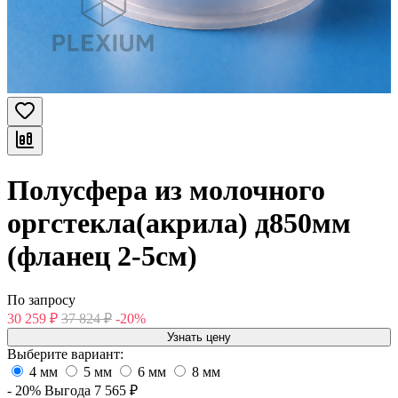
Полусфера из молочного
оргстекла(акрила) д850мм
(фланец 2-5см)
По запросу
30 259
₽
37 824
₽
-20%
Узнать цену
Выберите вариант:
4 мм
5 мм
6 мм
8 мм
- 20%
Выгода
7 565
₽