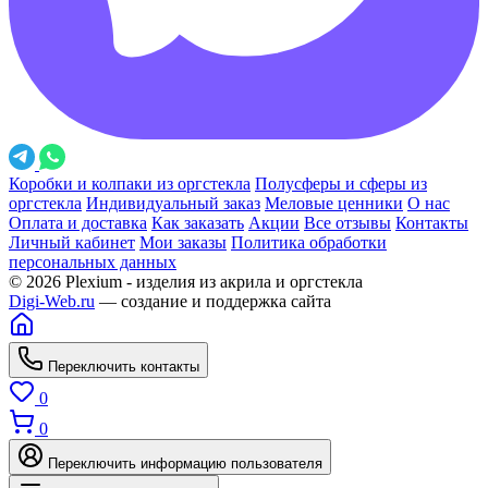
Коробки и колпаки из оргстекла
Полусферы и сферы из
оргстекла
Индивидуальный заказ
Меловые ценники
О нас
Оплата и доставка
Как заказать
Акции
Все отзывы
Контакты
Личный кабинет
Мои заказы
Политика обработки
персональных данных
© 2026 Plexium - изделия из акрила и оргстекла
Digi-Web.ru
— создание и поддержка сайта
Переключить контакты
0
0
Переключить информацию пользователя