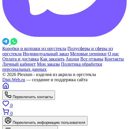
Коробки и колпаки из оргстекла
Полусферы и сферы из
оргстекла
Индивидуальный заказ
Меловые ценники
О нас
Оплата и доставка
Как заказать
Акции
Все отзывы
Контакты
Личный кабинет
Мои заказы
Политика обработки
персональных данных
© 2026 Plexium - изделия из акрила и оргстекла
Digi-Web.ru
— создание и поддержка сайта
Переключить контакты
0
0
Переключить информацию пользователя