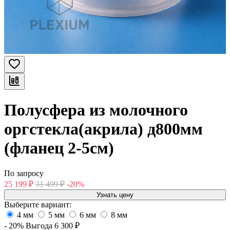
Полусфера из молочного
оргстекла(акрила) д800мм
(фланец 2-5см)
По запросу
25 199
₽
31 499
₽
-20%
Узнать цену
Выберите вариант:
4 мм
5 мм
6 мм
8 мм
- 20%
Выгода
6 300
₽