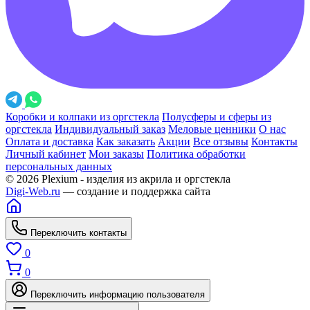
Коробки и колпаки из оргстекла
Полусферы и сферы из
оргстекла
Индивидуальный заказ
Меловые ценники
О нас
Оплата и доставка
Как заказать
Акции
Все отзывы
Контакты
Личный кабинет
Мои заказы
Политика обработки
персональных данных
© 2026 Plexium - изделия из акрила и оргстекла
Digi-Web.ru
— создание и поддержка сайта
Переключить контакты
0
0
Переключить информацию пользователя