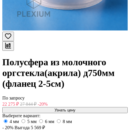
Полусфера из молочного
оргстекла(акрила) д750мм
(фланец 2-5см)
По запросу
22 275
₽
27 844
₽
-20%
Узнать цену
Выберите вариант:
4 мм
5 мм
6 мм
8 мм
- 20%
Выгода
5 569
₽