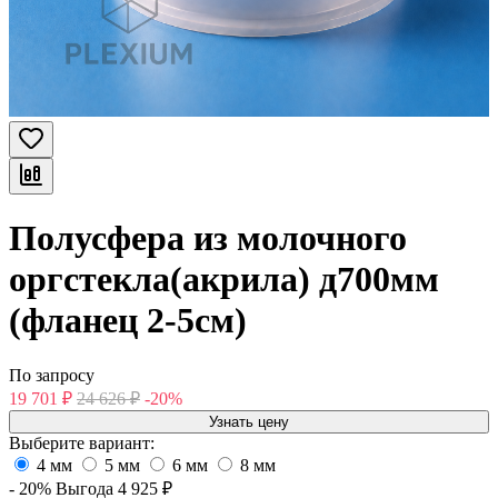
Полусфера из молочного
оргстекла(акрила) д700мм
(фланец 2-5см)
По запросу
19 701
₽
24 626
₽
-20%
Узнать цену
Выберите вариант:
4 мм
5 мм
6 мм
8 мм
- 20%
Выгода
4 925
₽