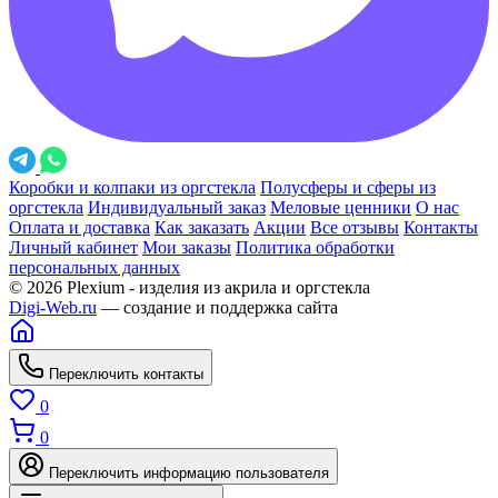
Коробки и колпаки из оргстекла
Полусферы и сферы из
оргстекла
Индивидуальный заказ
Меловые ценники
О нас
Оплата и доставка
Как заказать
Акции
Все отзывы
Контакты
Личный кабинет
Мои заказы
Политика обработки
персональных данных
© 2026 Plexium - изделия из акрила и оргстекла
Digi-Web.ru
— создание и поддержка сайта
Переключить контакты
0
0
Переключить информацию пользователя