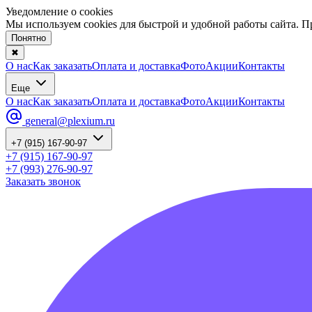
Уведомление о cookies
Мы используем cookies для быстрой и удобной работы сайта. 
Понятно
✖
О нас
Как заказать
Оплата и доставка
Фото
Акции
Контакты
Еще
О нас
Как заказать
Оплата и доставка
Фото
Акции
Контакты
general@plexium.ru
+7 (915) 167-90-97
+7 (915) 167-90-97
+7 (993) 276-90-97
Заказать звонок