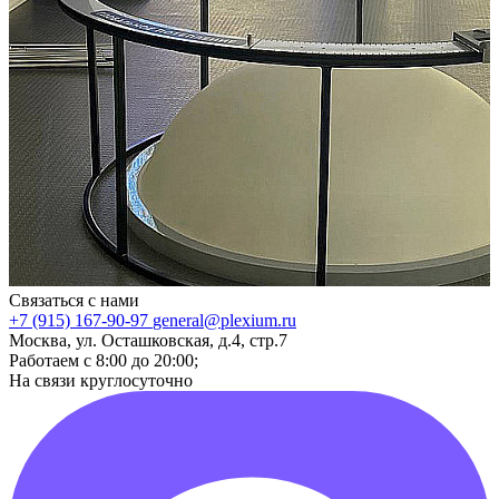
Связаться с нами
+7 (915) 167-90-97
general@plexium.ru
Москва, ул. Осташковская, д.4, стр.7
Работаем с 8:00 до 20:00;
На связи круглосуточно