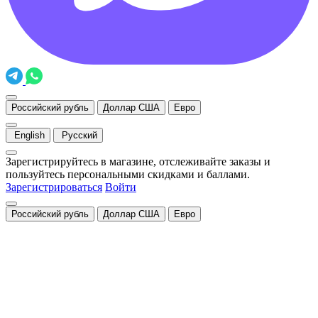
Российский рубль
Доллар США
Евро
English
Русский
Зарегистрируйтесь в магазине, отслеживайте заказы и
пользуйтесь персональными скидками и баллами.
Зарегистрироваться
Войти
Российский рубль
Доллар США
Евро
Закрыть
Уведомление о cookies
Мы используем cookies для быстрой и удобной работы сайта.
Продолжая пользоваться сайтом, вы принимаете условия
обработки персональных данных
.
Понятно