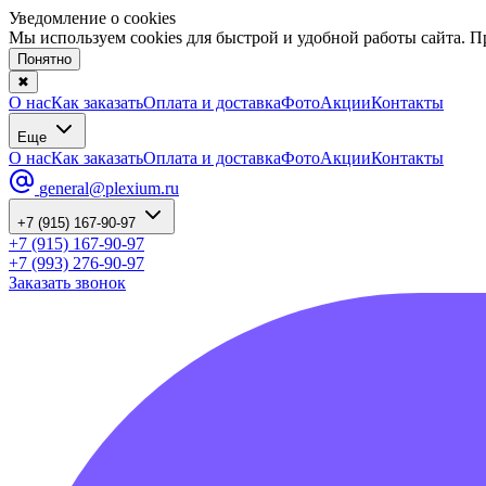
Уведомление о cookies
Мы используем cookies для быстрой и удобной работы сайта. 
Понятно
✖
О нас
Как заказать
Оплата и доставка
Фото
Акции
Контакты
Еще
О нас
Как заказать
Оплата и доставка
Фото
Акции
Контакты
general@plexium.ru
+7 (915) 167-90-97
+7 (915) 167-90-97
+7 (993) 276-90-97
Заказать звонок