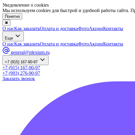
Уведомление о cookies
Мы используем cookies для быстрой и удобной работы сайта. 
Понятно
✖
О нас
Как заказать
Оплата и доставка
Фото
Акции
Контакты
Еще
О нас
Как заказать
Оплата и доставка
Фото
Акции
Контакты
general@plexium.ru
+7 (915) 167-90-97
+7 (915) 167-90-97
+7 (993) 276-90-97
Заказать звонок