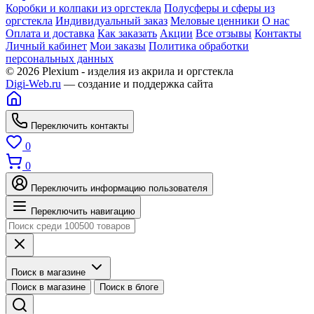
Коробки и колпаки из оргстекла
Полусферы и сферы из
оргстекла
Индивидуальный заказ
Меловые ценники
О нас
Оплата и доставка
Как заказать
Акции
Все отзывы
Контакты
Личный кабинет
Мои заказы
Политика обработки
персональных данных
© 2026 Plexium - изделия из акрила и оргстекла
Digi-Web.ru
— создание и поддержка сайта
Переключить контакты
0
0
Переключить информацию пользователя
Переключить навигацию
Поиск в магазине
Поиск в магазине
Поиск в блоге