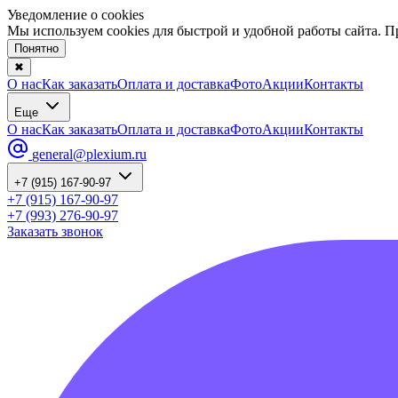
Уведомление о cookies
Мы используем cookies для быстрой и удобной работы сайта. 
Понятно
✖
О нас
Как заказать
Оплата и доставка
Фото
Акции
Контакты
Еще
О нас
Как заказать
Оплата и доставка
Фото
Акции
Контакты
general@plexium.ru
+7 (915) 167-90-97
+7 (915) 167-90-97
+7 (993) 276-90-97
Заказать звонок