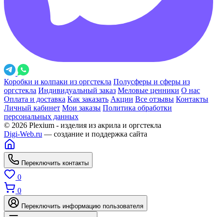
Коробки и колпаки из оргстекла
Полусферы и сферы из
оргстекла
Индивидуальный заказ
Меловые ценники
О нас
Оплата и доставка
Как заказать
Акции
Все отзывы
Контакты
Личный кабинет
Мои заказы
Политика обработки
персональных данных
© 2026 Plexium - изделия из акрила и оргстекла
Digi-Web.ru
— создание и поддержка сайта
Переключить контакты
0
0
Переключить информацию пользователя