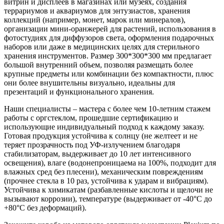
витрин и дисплеев в магазинах или музеях, создания
террариумов и аквариумов для энтузиастов, хранения
коллекций (например, монет, марок или минералов),
организации мини-оранжерей для растений, использования в
фотостудиях для диффузоров света, оформления подарочных
наборов или даже в медицинских целях для стерильного
хранения инструментов. Размер 300*300*300 мм предлагает
большой внутренний объем, позволяя размещать более
крупные предметы или комбинации без компактности, плюс
они более внушительны визуально, идеальны для
презентаций и функционального хранения.
Наши специалисты – мастера с более чем 10-летним стажем
работы с оргстеклом, прошедшие сертификацию и
использующие индивидуальный подход к каждому заказу.
Готовая продукция устойчива к солнцу (не желтеет и не
теряет прозрачность под УФ-излучением благодаря
стабилизаторам, выдерживает до 10 лет интенсивного
освещения), влаге (водонепроницаема на 100%, подходит для
влажных сред без плесени), механическим повреждениям
(прочнее стекла в 10 раз, устойчива к ударам и вибрациям).
Устойчива к химикатам (разбавленные кислоты и щелочи не
вызывают коррозии), температуре (выдерживает от -40°C до
+80°C без деформаций).