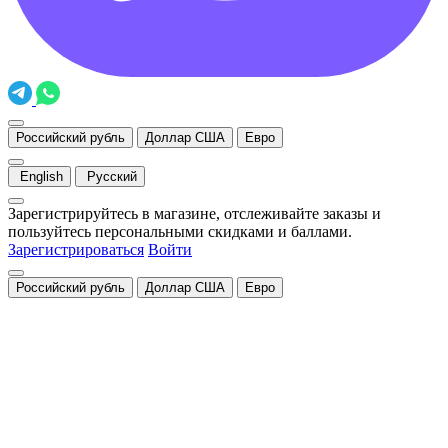
Российский рубль
Доллар США
Евро
English
Русский
Зарегистрируйтесь в магазине, отслеживайте заказы и
пользуйтесь персональными скидками и баллами.
Зарегистрироваться
Войти
Российский рубль
Доллар США
Евро
Закрыть
Уведомление о cookies
Мы используем cookies для быстрой и удобной работы сайта.
Продолжая пользоваться сайтом, вы принимаете условия
обработки персональных данных
.
Понятно