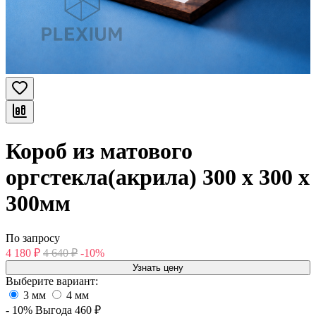
Короб из матового
оргстекла(акрила) 300 х 300 х
300мм
По запросу
4 180
₽
4 640
₽
-10%
Узнать цену
Выберите вариант:
3 мм
4 мм
- 10%
Выгода
460
₽