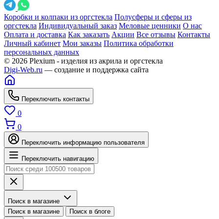
Коробки и колпаки из оргстекла
Полусферы и сферы из
оргстекла
Индивидуальный заказ
Меловые ценники
О нас
Оплата и доставка
Как заказать
Акции
Все отзывы
Контакты
Личный кабинет
Мои заказы
Политика обработки
персональных данных
© 2026 Plexium - изделия из акрила и оргстекла
Digi-Web.ru
— создание и поддержка сайта
Переключить контакты
0
0
Переключить информацию пользователя
Переключить навигацию
Поиск в магазине
Поиск в магазине
Поиск в блоге