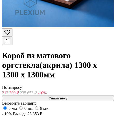
Короб из матового
оргстекла(акрила) 1300 х
1300 х 1300мм
По запросу
212 300
₽
235 653
₽
-10%
Узнать цену
Выберите вариант:
5 мм
6 мм
8 мм
- 10%
Выгода
23 353
₽