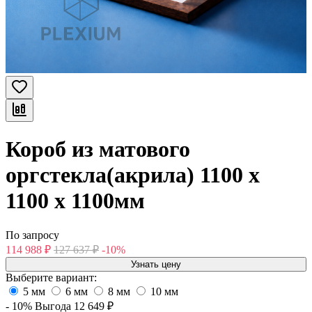
Короб из матового
оргстекла(акрила) 1100 х
1100 х 1100мм
По запросу
114 988
₽
127 637
₽
-10%
Узнать цену
Выберите вариант:
5 мм
6 мм
8 мм
10 мм
- 10%
Выгода
12 649
₽