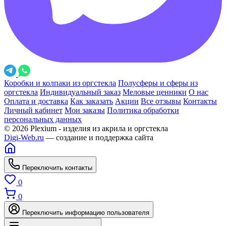
Коробки и колпаки из оргстекла
Полусферы и сферы из
оргстекла
Индивидуальный заказ
Меловые ценники
О нас
Оплата и доставка
Как заказать
Акции
Все отзывы
Контакты
Личный кабинет
Мои заказы
Политика обработки
персональных данных
© 2026 Plexium - изделия из акрила и оргстекла
Digi-Web.ru
— создание и поддержка сайта
Переключить контакты
0
0
Переключить информацию пользователя