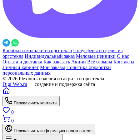
Коробки и колпаки из оргстекла
Полусферы и сферы из
оргстекла
Индивидуальный заказ
Меловые ценники
О нас
Оплата и доставка
Как заказать
Акции
Все отзывы
Контакты
Личный кабинет
Мои заказы
Политика обработки
персональных данных
© 2026 Plexium - изделия из акрила и оргстекла
Digi-Web.ru
— создание и поддержка сайта
Переключить контакты
0
0
Переключить информацию пользователя