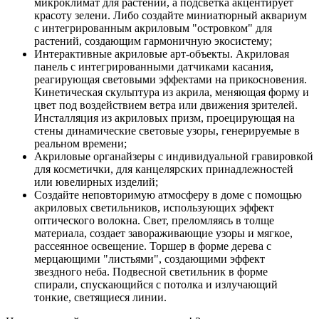
микроклимат для растений, а подсветка акцентирует
красоту зелени. Либо создайте миниатюрный аквариум
с интегрированным акриловым "островком" для
растений, создающим гармоничную экосистему;
Интерактивные акриловые арт-объекты. Акриловая
панель с интегрированными датчиками касания,
реагирующая световыми эффектами на прикосновения.
Кинетическая скульптура из акрила, меняющая форму и
цвет под воздействием ветра или движения зрителей.
Инсталляция из акриловых призм, проецирующая на
стены динамические световые узоры, генерируемые в
реальном времени;
Акриловые органайзеры с индивидуальной гравировкой
для косметички, для канцелярских принадлежностей
или ювелирных изделий;
Создайте неповторимую атмосферу в доме с помощью
акриловых светильников, использующих эффект
оптического волокна. Свет, преломляясь в толще
материала, создает завораживающие узоры и мягкое,
рассеянное освещение. Торшер в форме дерева с
мерцающими "листьями", создающими эффект
звездного неба. Подвесной светильник в форме
спирали, спускающийся с потолка и излучающий
тонкие, светящиеся линии.