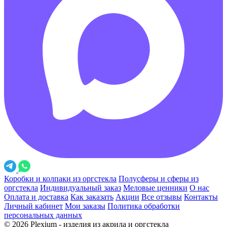
Коробки и колпаки из оргстекла
Полусферы и сферы из
оргстекла
Индивидуальный заказ
Меловые ценники
О нас
Оплата и доставка
Как заказать
Акции
Все отзывы
Контакты
Личный кабинет
Мои заказы
Политика обработки
персональных данных
© 2026 Plexium - изделия из акрила и оргстекла